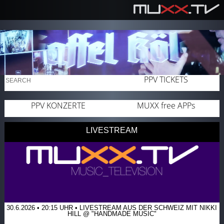
PPV TICKETS
PPV KONZERTE
MUXX
free
APP
s
LIVESTREAM
30.6.2026 • 20:15 UHR • LIVESTREAM AUS DER SCHWEIZ MIT NIKKI
HILL @ "HANDMADE MUSIC"